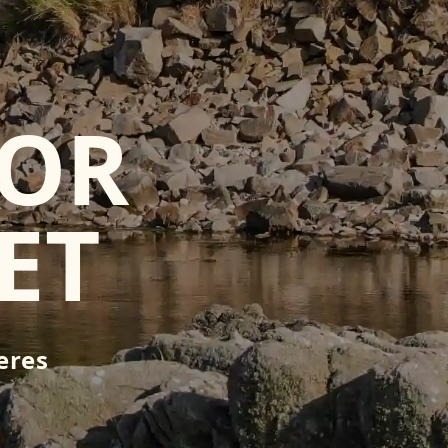
FOR
ET
eres