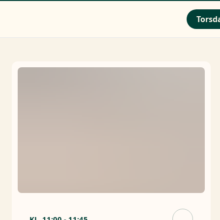
Torsda
KL.
11:00
-
11:45