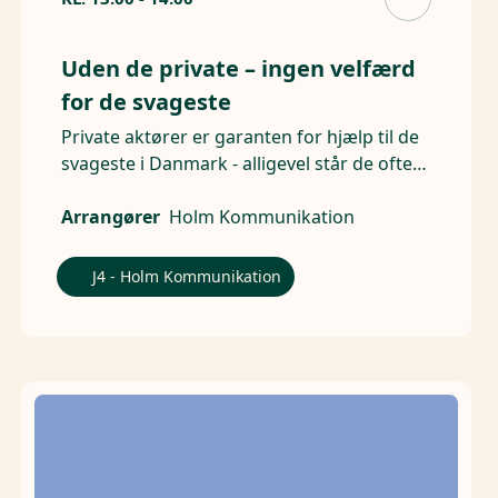
Uden de private – ingen velfærd
for de svageste
Private aktører er garanten for hjælp til de
svageste i Danmark - alligevel står de ofte
for skud.
Arrangører
Holm Kommunikation
J4 - Holm Kommunikation