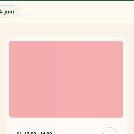
4. juni
KL.
13:00
-
14:00