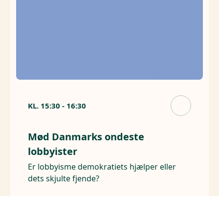
KL.
15:30
-
16:30
Mød Danmarks ondeste
lobbyister
Er lobbyisme demokratiets hjælper eller
dets skjulte fjende?
Arrangører
Philip Morris International