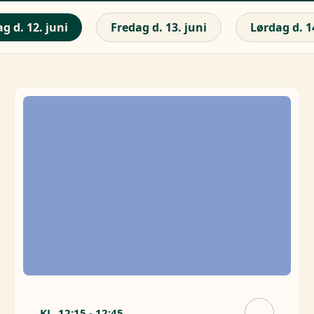
g d. 12. juni
Fredag d. 13. juni
Lørdag d. 1
KL.
12:15
-
12:45