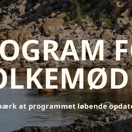
OGRAM 
OLKEMØD
ærk at programmet løbende opdat