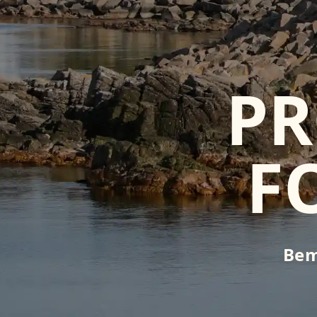
PR
F
Bem