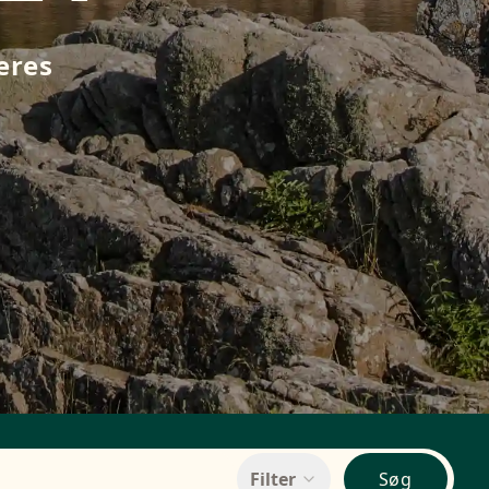
eres
Filter
Søg