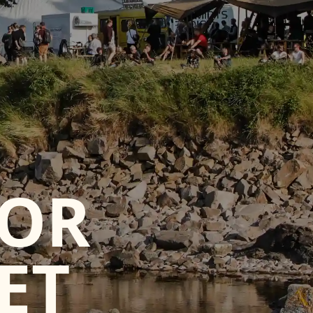
FOR
ET