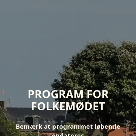
PROGRAM FOR
FOLKEMØDET
Bemærk at programmet løbende
opdateres