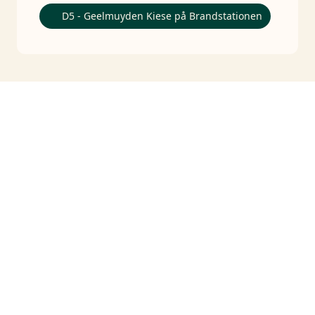
D5 - Geelmuyden Kiese på Brandstationen
KL.
15:00
-
16:00