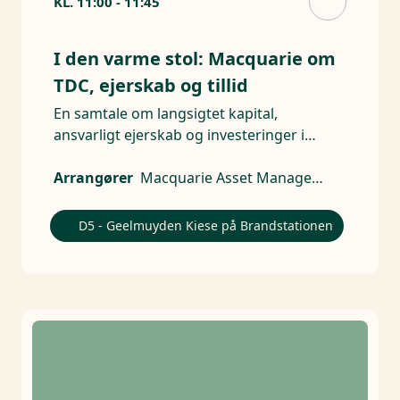
KL.
11:00
-
11:45
I den varme stol: Macquarie om
TDC, ejerskab og tillid
En samtale om langsigtet kapital,
ansvarligt ejerskab og investeringer i
kritisk infrastruktur.
Arrangører
Macquarie Asset Management
D5 - Geelmuyden Kiese på Brandstationen