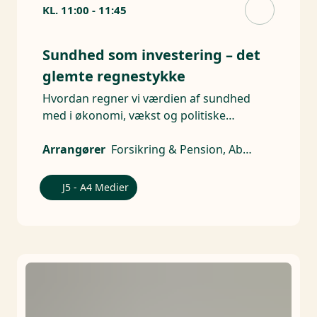
KL.
11:00
-
11:45
Sundhed som investering – det
glemte regnestykke
Hvordan regner vi værdien af sundhed
med i økonomi, vækst og politiske
beslutninger?
Arrangører
Forsikring & Pension, AbbVie, Pfizer, Amgen Danmark
J5 - A4 Medier