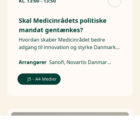
KL.
13:00
-
13:50
Skal Medicinrådets politiske
mandat gentænkes?
Hvordan skaber Medicinrådet bedre
adgang til innovation og styrke Danmark
som life science- nation?
Arrangører
Sanofi, Novartis Danmark, AstraZeneca, A4 Medier, Dagens Medicin, MSD Danmark
J5 - A4 Medier