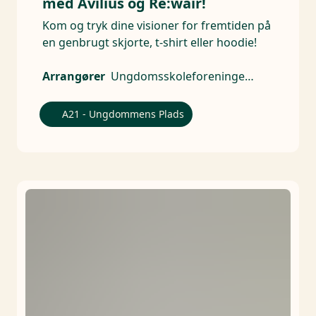
med Avilius og Re:wair!
Kom og tryk dine visioner for fremtiden på
en genbrugt skjorte, t-shirt eller hoodie!
Arrangører
Ungdomsskoleforeningen, Avilius, Re:wair
A21 - Ungdommens Plads