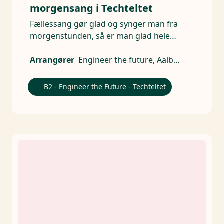
morgensang i Techteltet
Fællessang gør glad og synger man fra
morgenstunden, så er man glad hele
dagen.
Arrangører
Engineer the future, Aalborg Universitet - AAU, Ingeniørforeningen, IDA, DTU, Syddansk Universitet, AU Technical Sciences
B2 - Engineer the Future - Techteltet