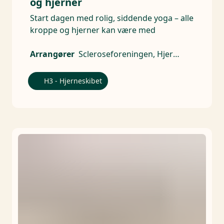
og hjerner
Start dagen med rolig, siddende yoga – alle
kroppe og hjerner kan være med
Arrangører
Scleroseforeningen, Hjerneskadeforeningen, Alzheimerforeningen, CP Danmark - Landsforeningen for cerebral parese, Hjernesagen, Parkinsonforeningen, Hjernerystelsesforeningen
H3 - Hjerneskibet