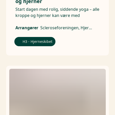
og hjerner
Start dagen med rolig, siddende yoga – alle
kroppe og hjerner kan være med
Arrangører
Scleroseforeningen, Hjerneskadeforeningen, Alzheimerforeningen, CP Danmark - Landsforeningen for cerebral parese, Hjernesagen, Parkinsonforeningen, Hjernerystelsesforeningen
H3 - Hjerneskibet