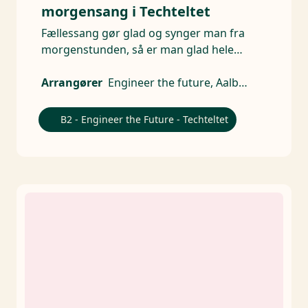
morgensang i Techteltet
Fællessang gør glad og synger man fra
morgenstunden, så er man glad hele
dagen.
Arrangører
Engineer the future, Aalborg Universitet - AAU, Ingeniørforeningen, IDA, DTU, Syddansk Universitet, AU Technical Sciences
B2 - Engineer the Future - Techteltet