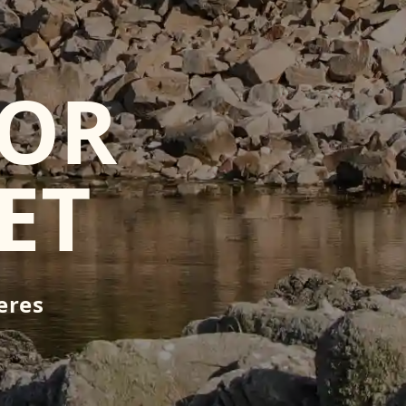
FOR
ET
eres