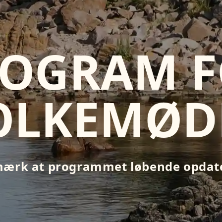
OGRAM 
OLKEMØD
ærk at programmet løbende opdat