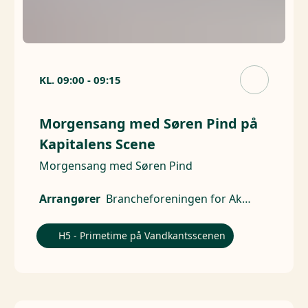
KL.
09:00
-
09:15
Morgensang med Søren Pind på
Kapitalens Scene
Morgensang med Søren Pind
Arrangører
Brancheforeningen for Aktive Ejere
H5 - Primetime på Vandkantsscenen