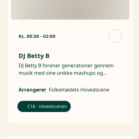
KL.
00:30
-
02:00
DJ Betty B
DJ Betty B forener generationer gennem
musik med sine unikke mashups og
smittende energi
Arrangører
Folkemødets Hovedscene
C18 - Hovedscenen