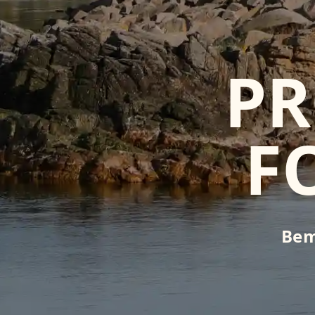
PR
F
Bem