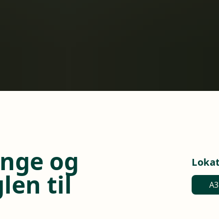
Unge og
Loka
en til
A3