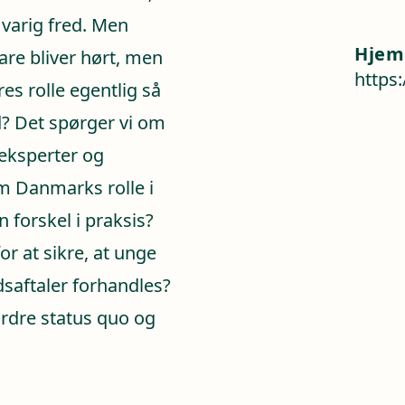
 varig fred. Men
Hjem
are bliver hørt, men
https
es rolle egentlig så
ed? Det spørger vi om
 eksperter og
om Danmarks rolle i
 forskel i praksis?
r at sikre, at unge
dsaftaler forhandles?
ordre status quo og