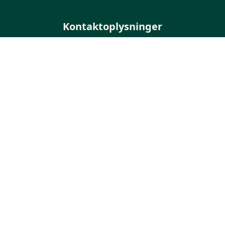
Kontaktoplysninger
Sverigesvej 1
3770 Allinge
+45 56 50 37 70
Telefontid ml. kl. 9 - 14 på hverdage
info@folkemoedet.dk