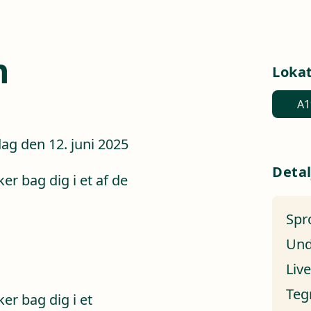
n
Loka
A1
ag den 12. juni 2025
Detal
r bag dig i et af de
Spr
Und
Liv
Teg
er bag dig i et