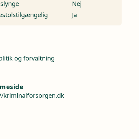
eslynge
Nej
estolstilgængelig
Ja
a
litik og forvaltning
meside
://kriminalforsorgen.dk