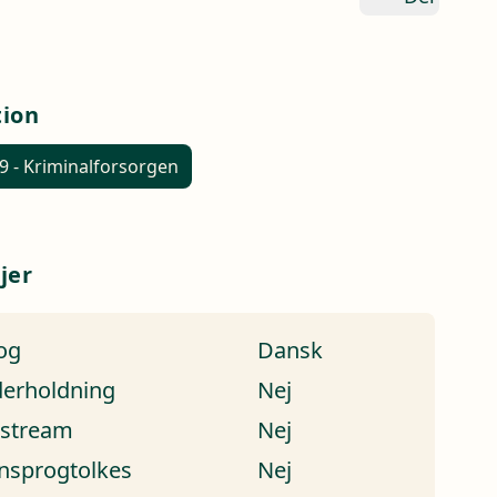
tion
9 - Kriminalforsorgen
jer
og
Dansk
erholdning
Nej
estream
Nej
nsprogtolkes
Nej