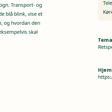
Tel
vogn. Transport- og
Kør
e blå blink, vise et
n, og hvordan den
 eksempelvis skal
Tem
Retspo
Hjem
https