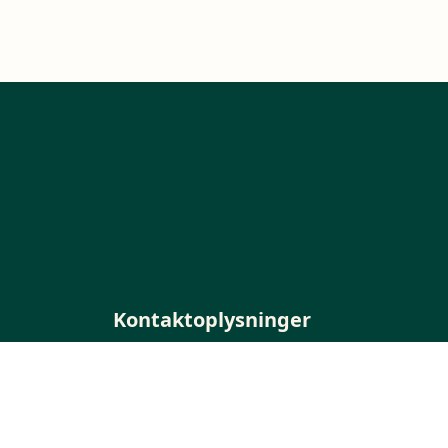
Kontaktoplysninger
Sverigesvej 1
3770 Allinge