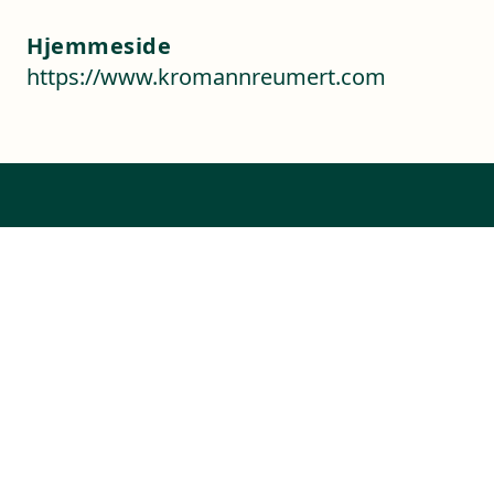
Hjemmeside
https://www.kromannreumert.com
Kontaktoplysninger
Sverigesvej 1
3770 Allinge