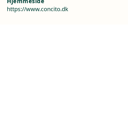
Hjemmeside
https://www.concito.dk
Kontaktoplysninger
Sverigesvej 1
3770 Allinge
+45 56 50 37 70