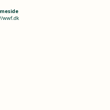
meside
://wwf.dk