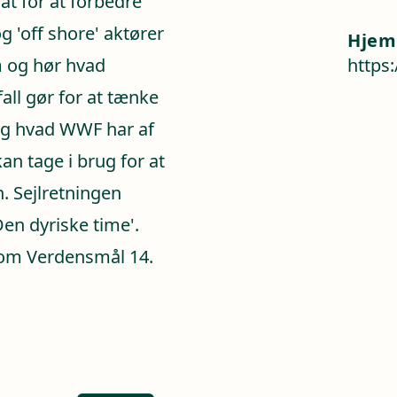
at for at forbedre
og 'off shore' aktører
Hjem
 og hør hvad
https
ll gør for at tænke
 og hvad WWF har af
n tage i brug for at
n. Sejlretningen
en dyriske time'.
om Verdensmål 14.