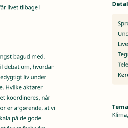
Detal
 livet tilbage i
Spr
Und
Liv
Teg
længst bagud med.
Tel
il debat om, hvordan
Kør
edygtigt liv under
. Hvilke aktører
det koordineres, når
Tem
or er afgørende, at vi
Klima,
skala på de gode