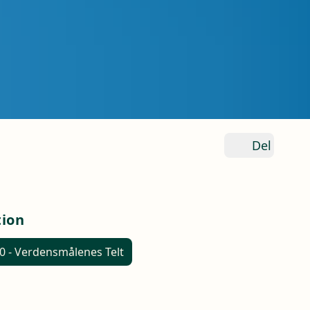
Del
tion
0 - Verdensmålenes Telt