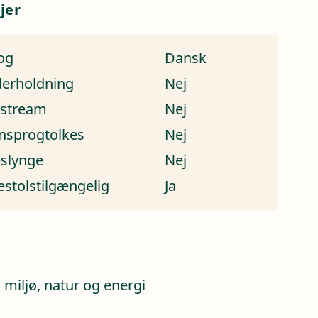
jer
og
Dansk
erholdning
Nej
estream
Nej
nsprogtolkes
Nej
eslynge
Nej
estolstilgængelig
Ja
a
 miljø, natur og energi