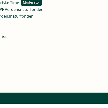
yriske Time
Moderator
 WWF Verdensnaturfonden
erdensnaturfonden
l
rier