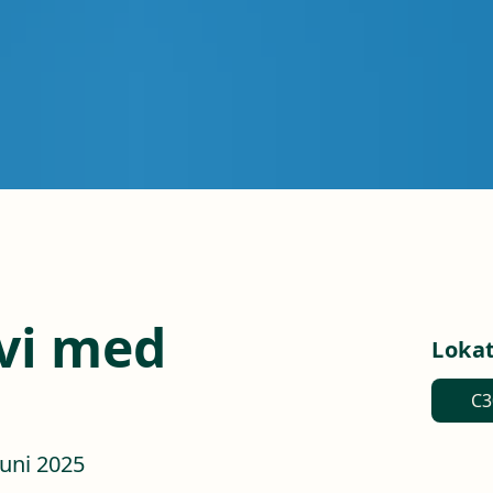
vi med
Loka
C3
juni 2025