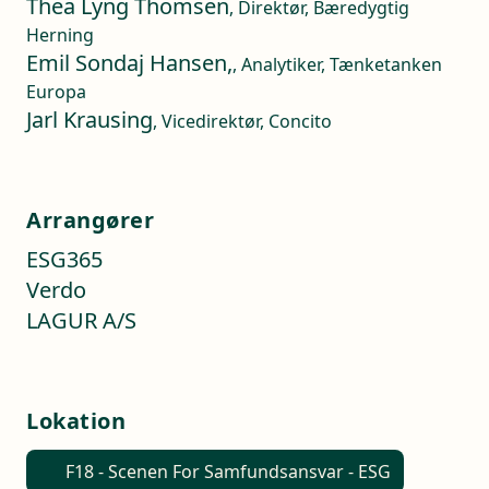
Thea Lyng Thomsen
, Direktør, Bæredygtig
Herning
Emil Sondaj Hansen,
, Analytiker, Tænketanken
Europa
Jarl Krausing
, Vicedirektør, Concito
Arrangører
ESG365
Verdo
LAGUR A/S
Lokation
F18 - Scenen For Samfundsansvar - ESG