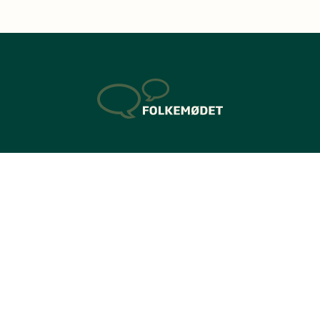
Kontaktoplysninger
Sverigesvej 1
3770 Allinge
+45 56 50 37 70
Telefontid ml. kl. 9 - 14 på hverdage