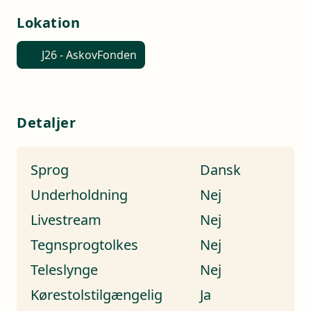
Lokation
J26 - AskovFonden
Detaljer
Sprog
Dansk
Underholdning
Nej
Livestream
Nej
Tegnsprogtolkes
Nej
Teleslynge
Nej
Kørestolstilgængelig
Ja