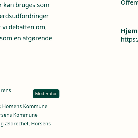
Offent
ur kan bruges som
færdsudfordringer
 vi debatten om,
Hjem
 som en afgørende
https
urens
Moderator
tur, Horsens Kommune
 Horsens Kommune
og ældrechef, Horsens