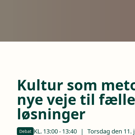
Kultur som meto
nye veje til fæll
løsninger
KL.
13:00
-
13:40
|
Torsdag den 11. 
Debat