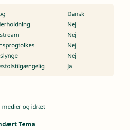
og
Dansk
erholdning
Nej
estream
Nej
nsprogtolkes
Nej
eslynge
Nej
estolstilgængelig
Ja
a
, medier og idræt
ndært Tema