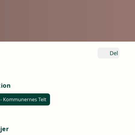
Del
tion
 - Kommunernes Telt
jer