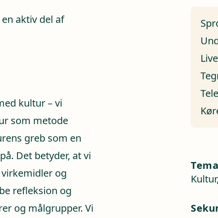
en aktiv del af
Spr
Und
Liv
Teg
Tel
ed kultur – vi
Kør
ltur som metode
turens greb som en
å. Det betyder, at vi
Tem
 virkemidler og
Kultur
abe refleksion og
rer og målgrupper. Vi
Seku