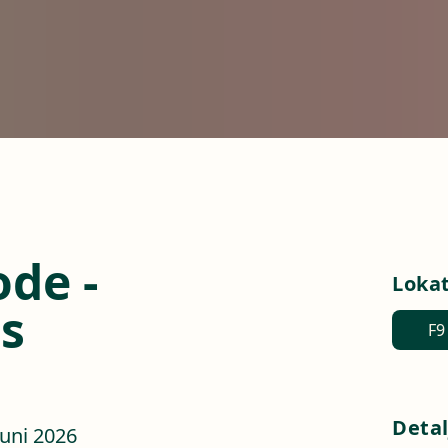
de -
Loka
es
F9
Detal
juni 2026