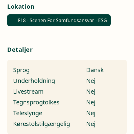
Lokation
F18 - Scenen For Samfundsansvar - ESG
Detaljer
Sprog
Dansk
Underholdning
Nej
Livestream
Nej
Tegnsprogtolkes
Nej
Teleslynge
Nej
Kørestolstilgængelig
Nej