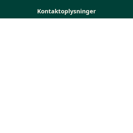
Kontaktoplysninger
Sverigesvej 1
3770 Allinge
+45 56 50 37 70
Telefontid ml. kl. 9 - 14 på hverdage
info@folkemoedet.dk