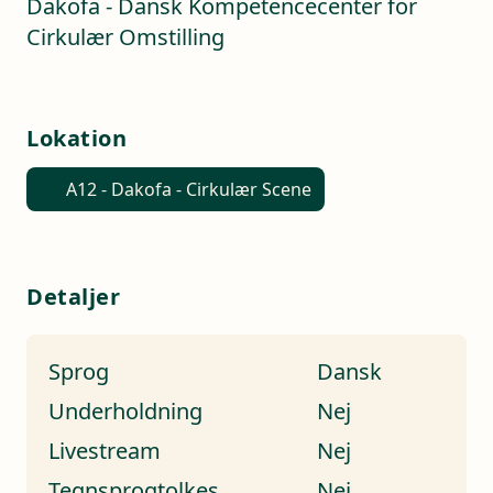
Dakofa - Dansk Kompetencecenter for
Cirkulær Omstilling
Lokation
A12 - Dakofa - Cirkulær Scene
Detaljer
Sprog
Dansk
Underholdning
Nej
Livestream
Nej
Tegnsprogtolkes
Nej