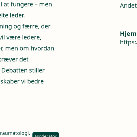
til at fungere – men
Andet
te leder.
ning og færre, der
Hjem
il være ledere,
https
er, men om hvordan
 kræver det
 Debatten stiller
skaber vi bedre
otraumatologi,
Moderator