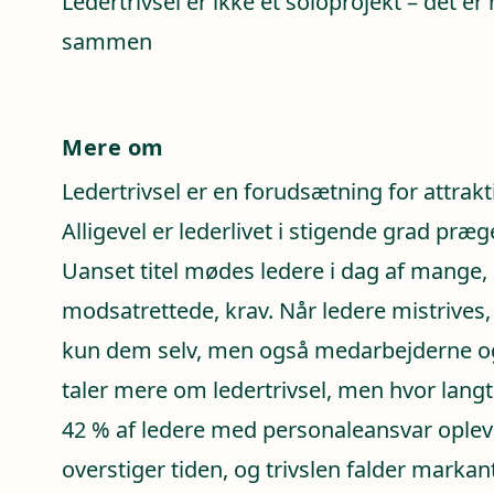
Ledertrivsel er ikke et soloprojekt – det er
sammen
Mere om
Ledertrivsel er en forudsætning for attrakt
Alligevel er lederlivet i stigende grad præg
Uanset titel mødes ledere i dag af mange, 
modsatrettede, krav. Når ledere mistrives
kun dem selv, men også medarbejderne o
taler mere om ledertrivsel, men hvor langt 
42 % af ledere med personaleansvar opleve
overstiger tiden, og trivslen falder markant