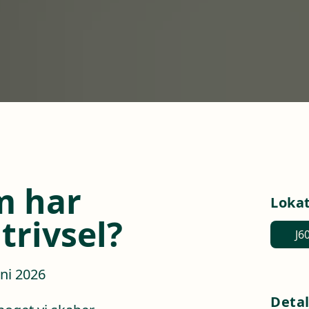
m har
Loka
trivsel?
J6
uni 2026
Detal