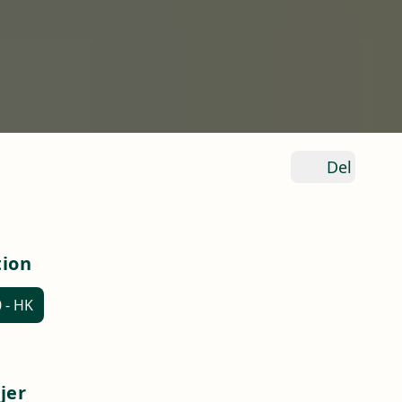
Del
tion
0 - HK
jer