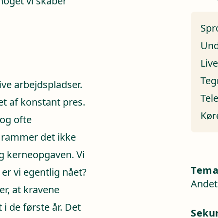
 noget vi skaber
Spr
Und
Liv
Teg
ive arbejdspladser.
Tel
et af konstant pres.
Kør
og ofte
, rammer det ikke
g kerneopgaven. Vi
Tem
er vi egentlig nået?
Andet
r, at kravene
 i de første år. Det
Seku