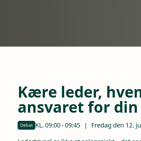
Kære leder, hve
ansvaret for din 
KL.
09:00
-
09:45
|
Fredag den 12. j
Debat