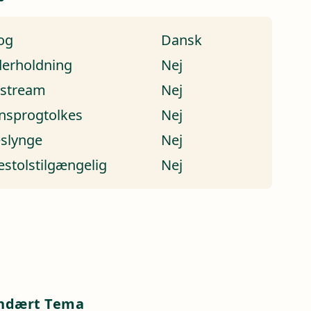
og
Dansk
erholdning
Nej
estream
Nej
nsprogtolkes
Nej
eslynge
Nej
estolstilgængelig
Nej
a
ndært Tema