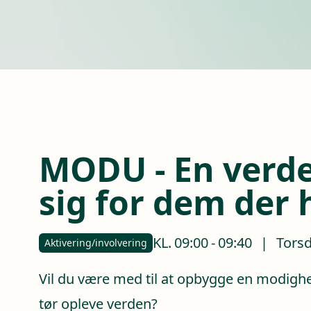
MODU - En verd
sig for dem der
KL.
09:00
-
09:40
|
Torsd
Aktivering/involvering
Vil du være med til at opbygge en modigh
tør opleve verden?