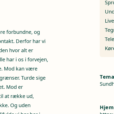
Spr
Und
Liv
Teg
mere forbundne, og
Tel
ntakt. Derfor har vi
Kør
den hvor alt er
e har i os i forvejen,
re. Mod kan være
Tem
grænser. Turde sige
Sundh
set. Mod er
l at række ud,
ikke. Og uden
Hjem