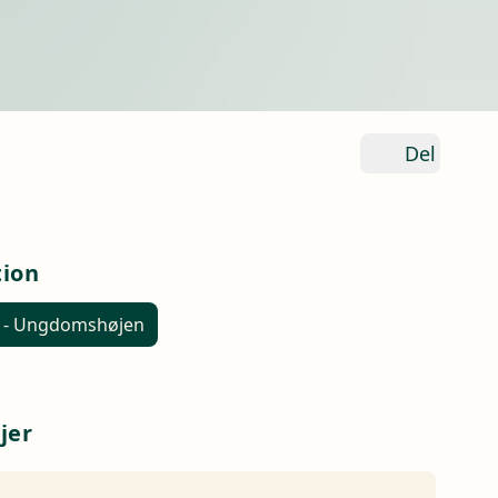
Del
tion
 - Ungdomshøjen
jer