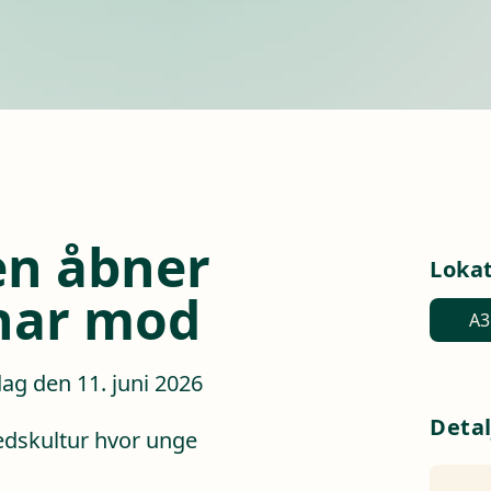
en åbner
Loka
 har mod
A3
ag den 11. juni 2026
Detal
edskultur hvor unge