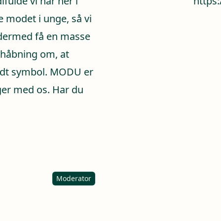
fulde vi har her i
https
e modet i unge, så vi
 dermed få en masse
orhåbning om, at
ndt symbol. MODU er
ager med os. Har du
Moderator