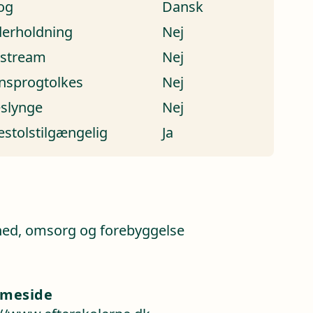
og
Dansk
erholdning
Nej
estream
Nej
nsprogtolkes
Nej
eslynge
Nej
estolstilgængelig
Ja
a
ed, omsorg og forebyggelse
meside