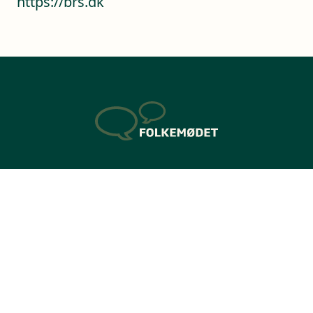
https://brs.dk
Kontaktoplysninger
Sverigesvej 1
3770 Allinge
+45 56 50 37 70
Telefontid ml. kl. 9 - 14 på hverdage