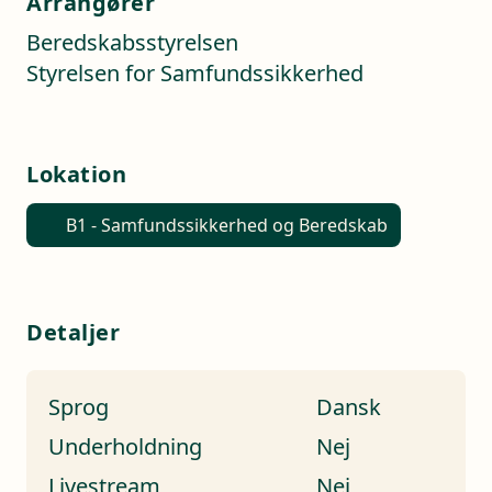
Arrangører
Beredskabsstyrelsen
Styrelsen for Samfundssikkerhed
Lokation
B1 - Samfundssikkerhed og Beredskab
Detaljer
Sprog
Dansk
Underholdning
Nej
Livestream
Nej