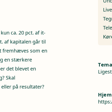
Und
Liv
Teg
Tel
un ca. 20 pct. af it-
Kør
 af kapitalen går til
et fremhæves som en
og en stærkere
Tem
er det blevet en
Ligest
g? Skal
ller på resultater?
Hjem
https