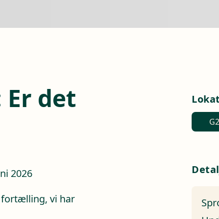
: Er det
Loka
G2
Detal
uni 2026
fortælling, vi har
Spr