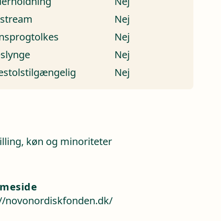
erholdning
Nej
estream
Nej
nsprogtolkes
Nej
eslynge
Nej
estolstilgængelig
Nej
a
illing, køn og minoriteter
meside
://novonordiskfonden.dk/