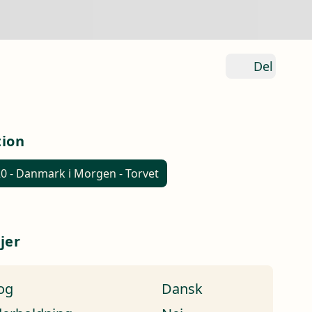
Del
tion
0 - Danmark i Morgen - Torvet
jer
og
Dansk