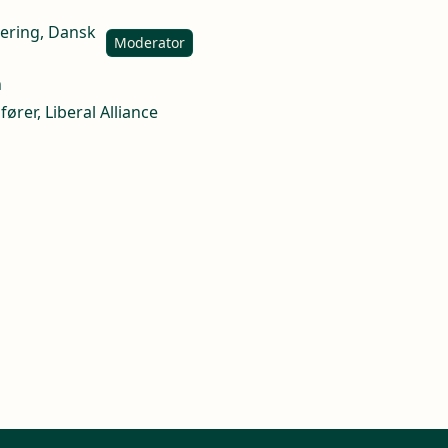
sering, Dansk
Moderator
h
ører, Liberal Alliance