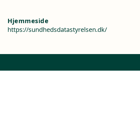
Hjemmeside
https://sundhedsdatastyrelsen.dk/
Kontaktoplysninger
Sverigesvej 1
3770 Allinge