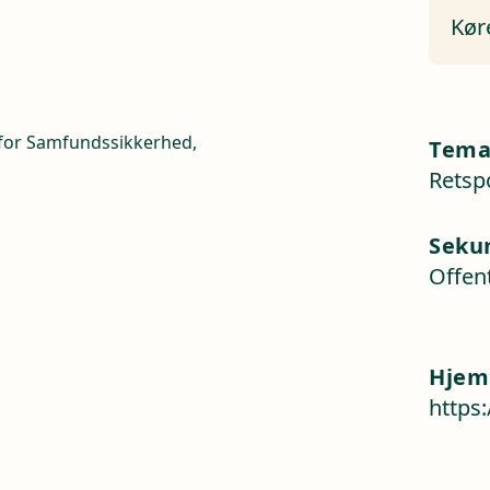
Kør
n for Samfundssikkerhed,
Tem
Retspo
Seku
Offent
Hjem
https