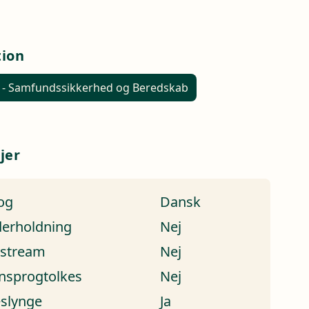
tion
 - Samfundssikkerhed og Beredskab
jer
og
Dansk
erholdning
Nej
estream
Nej
nsprogtolkes
Nej
eslynge
Ja