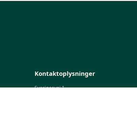
Kontaktoplysninger
Sverigesvej 1
3770 Allinge
+45 56 50 37 70
Telefontid ml. kl. 9 - 14 på hverdage