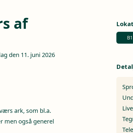
s af
Loka
B1
ag den 11. juni 2026
Detal
Spr
Und
Liv
 tværs ark, som bl.a.
Teg
r men også generel
Tel