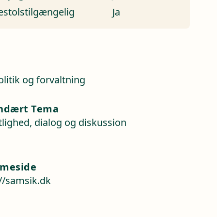
estolstilgængelig
Ja
a
litik og forvaltning
ndært Tema
lighed, dialog og diskussion
meside
://samsik.dk