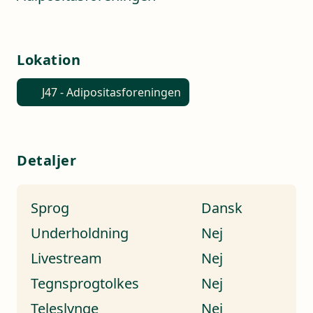
Lokation
J47 - Adipositasforeningen
Detaljer
Sprog
Dansk
Underholdning
Nej
Livestream
Nej
Tegnsprogtolkes
Nej
Teleslynge
Nej