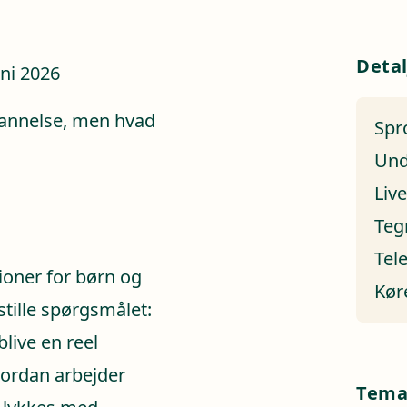
Detal
uni 2026
 dannelse, men hvad
Spr
Und
Liv
Teg
Tel
ioner for børn og
Kør
ille spørgsmålet:
live en reel
vordan arbejder
Tem