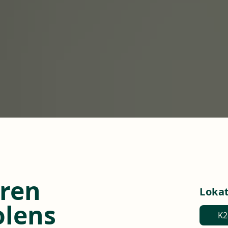
uren
Loka
olens
K2