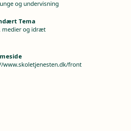
 unge og undervisning
ndært Tema
, medier og idræt
meside
://www.skoletjenesten.dk/front