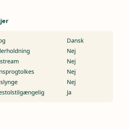
jer
og
Dansk
erholdning
Nej
estream
Nej
nsprogtolkes
Nej
eslynge
Nej
estolstilgængelig
Ja
a