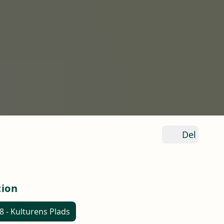
Del
tion
8 - Kulturens Plads