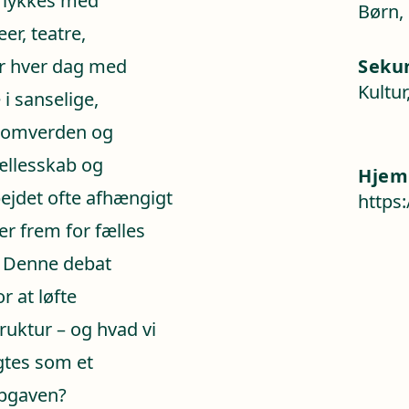
t lykkes med
Børn,
r, teatre,
er hver dag med
Seku
Kultur
i sanselige,
 omverden og
fællesskab og
Hjem
ejdet ofte afhængigt
https
er frem for fælles
. Denne debat
r at løfte
truktur – og hvad vi
agtes som et
opgaven?