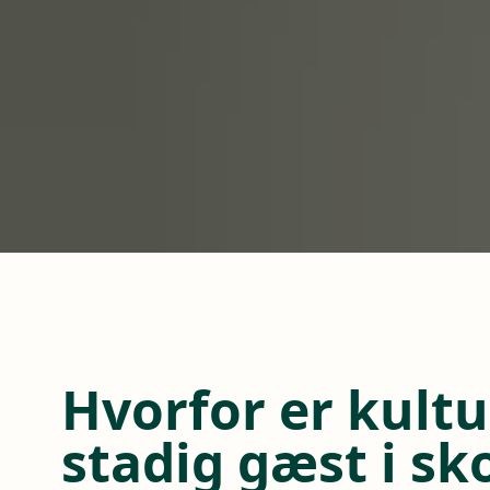
Hvorfor er kult
stadig gæst i sk