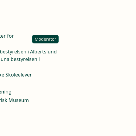
ter for
Moderator
estyrelsen i Albertslund
unalbestyrelsen i
ke Skoleelever
ening
torisk Museum