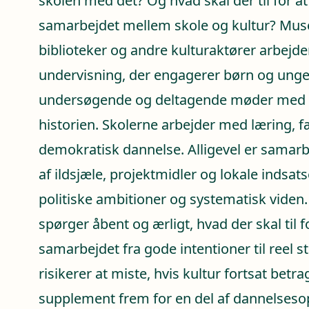
skolen med det? Og hvad skal der til for a
samarbejdet mellem skole og kultur? Musee
biblioteker og andre kulturaktører arbejd
undervisning, der engagerer børn og unge 
undersøgende og deltagende møder med
historien. Skolerne arbejder med læring, 
demokratisk dannelse. Alligevel er samarb
af ildsjæle, projektmidler og lokale indsats
politiske ambitioner og systematisk viden
spørger åbent og ærligt, hvad der skal til fo
samarbejdet fra gode intentioner til reel s
risikerer at miste, hvis kultur fortsat betr
supplement frem for en del af dannelses