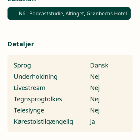
N6 - Podcaststudie, Altinget, Grønbechs Hotel
Detaljer
Sprog
Dansk
Underholdning
Nej
Livestream
Nej
Tegnsprogtolkes
Nej
Teleslynge
Nej
Kørestolstilgængelig
Ja