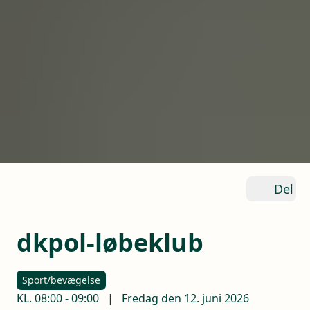
Del
dkpol-løbeklub
Sport/bevægelse
KL.
08:00
-
09:00
|
Fredag den 12. juni 2026