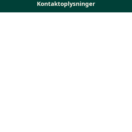
Kontaktoplysninger
Sverigesvej 1
3770 Allinge
+45 56 50 37 70
Telefontid ml. kl. 9 - 14 på hverdage
info@folkemoedet.dk