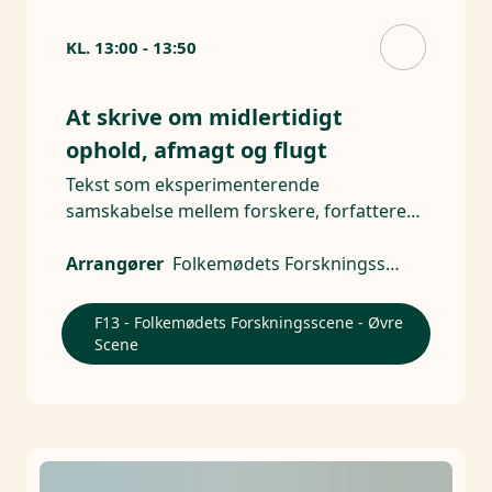
KL.
13:00
-
13:50
At skrive om midlertidigt
ophold, afmagt og flugt
Tekst som eksperimenterende
samskabelse mellem forskere, forfattere
og unge med flugterfaringer
Arrangører
Folkemødets Forskningsscene
F13 - Folkemødets Forskningsscene - Øvre
Scene