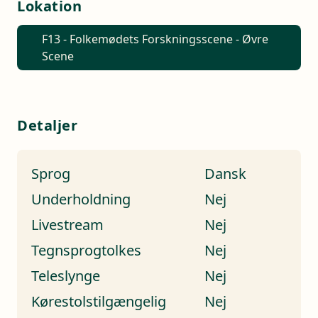
Lokation
F13 - Folkemødets Forskningsscene - Øvre
Scene
Detaljer
Sprog
Dansk
Underholdning
Nej
Livestream
Nej
Tegnsprogtolkes
Nej
Teleslynge
Nej
Kørestolstilgængelig
Nej