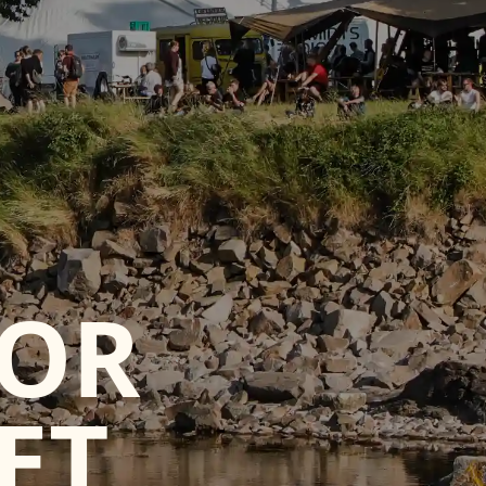
FOR
ET